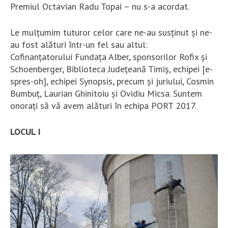
Premiul Octavian Radu Topai – nu s-a acordat.
Le mulțumim tuturor celor care ne-au susținut și ne-
au fost alături într-un fel sau altul:
Cofinanțatorului Fundața Alber, sponsorilor Rofix și
Schoenberger, Biblioteca Județeană Timiș, echipei [e-
spres-oh], echipei Synopsis, precum și juriului, Cosmin
Bumbuț, Laurian Ghinitoiu și Ovidiu Micsa. Suntem
onorați să vă avem alături în echipa PORT 2017.
LOCUL I